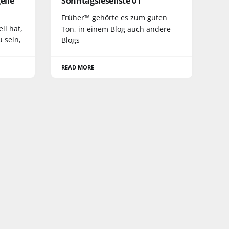
eile
Sonntagsleseliste 01
Früher™ gehörte es zum guten
il hat,
Ton, in einem Blog auch andere
u sein,
Blogs
READ MORE