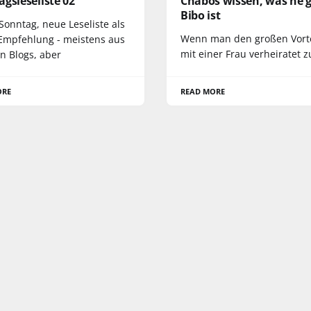
gsleseliste 02
Chabos wissen, was ne g
Bibo ist
Sonntag, neue Leseliste als
Wenn man den großen Vorte
 Empfehlung - meistens aus
mit einer Frau verheiratet z
n Blogs, aber
ORE
READ MORE