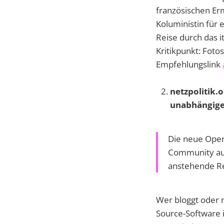
französischen Ermi
Koluministin für 
Reise durch das it
Kritikpunkt: Foto
Empfehlungslink
netzpolitik.
unabhängig
Die neue Open
Community auf
anstehende Re
Wer bloggt oder m
Source-Software 