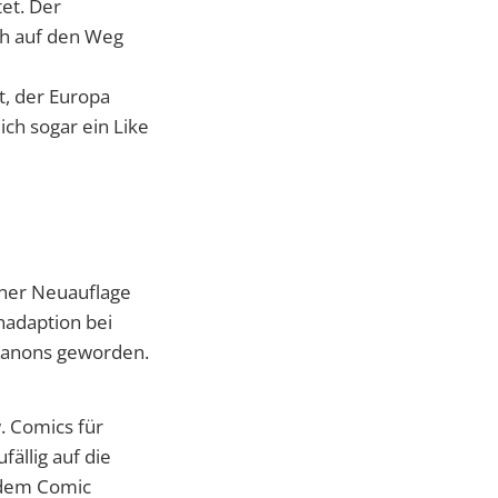
et. Der
ch auf den Weg
t, der Europa
ch sogar ein Like
iner Neuauflage
nadaption bei
 Kanons geworden.
w. Comics für
fällig auf die
 dem Comic