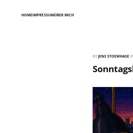
HOME
IMPRESSUM
ÜBER MICH
BY
JENS STOEWHASE
I
Sonntagsl