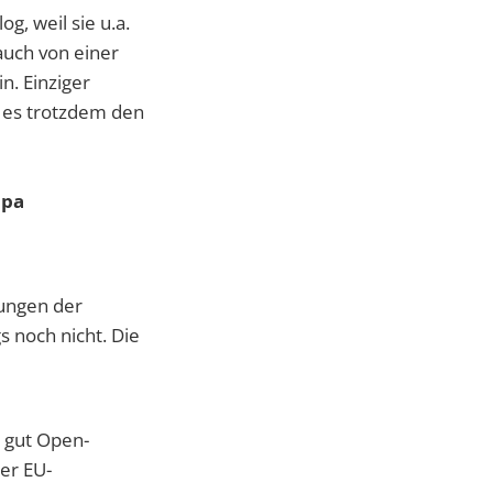
g, weil sie u.a.
auch von einer
in. Einziger
bt es trotzdem den
opa
rungen der
 noch nicht. Die
d gut Open-
er EU-