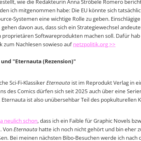
stellt, wie die Redakteurin Anna Ströbele Romero bericht
, den ich mitgenommen habe: Die EU könnte sich tatsächli
rce-Systemen eine wichtige Rolle zu geben. Einschlägige
gehen davon aus, dass sich ein Strategiewechsel andeute
 proprietären Softwareprodukten machen soll. Dafür hab i
nk zum Nachlesen sowieso auf
netzpolitik.org >>
und "Eternauta (Rezension)"
che Sci-Fi-Klassiker
Eternauta
ist im Reprodukt Verlag in e
ns des Comics dürfen sich seit 2025 auch über eine Serie
. Eternauta ist also unübersehbar Teil des popkulturellen
ja neulich schon
, dass ich ein Faible für Graphic Novels bz
. Von
Eternauta
hatte ich noch nicht gehört und bin eher zu
ßen. Bei meinen nächsten Bibo-Besuchen werde ich nach