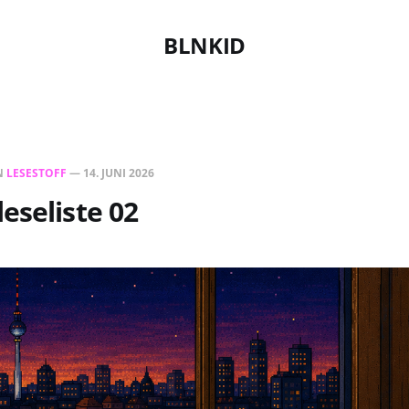
BLNKID
N
LESESTOFF
—
14. JUNI 2026
eseliste 02