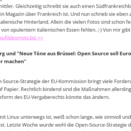
ttler. Gleichzeitig schreibt sie auch einen Südfrankreichblo
ein Magazin über Frankreich ist. Und nun schrieb sie eben 
alienische Hinterland. Allein die vielen Fotos sind schon fe
s von opulentem italienischen Essen fehlen. ;-) Von mir gi
aufildesmots.biz >>
org und "Neue Töne aus Brüssel: Open Source soll Eur
er machen"
-Source-Strategie der EU-Kommission bringt viele Forde
 Papier. Rechtlich bindend sind die Maßnahmen allerdings
form des EU-Vergaberechts könnte das ändern.
it Linux unterwegs ist, weiß schon lange, wie sinnvoll un
ist. Letzte Woche wurde wohl die Open-Source-Strategie d