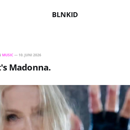
BLNKID
N
MUSIC
—
10. JUNI 2026
's Madonna.