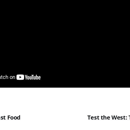
st Food
Test the West: