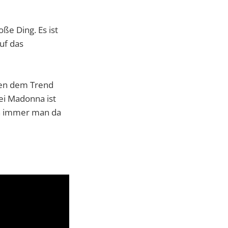
ße Ding. Es ist
uf das
hen dem Trend
ei Madonna ist
ch immer man da