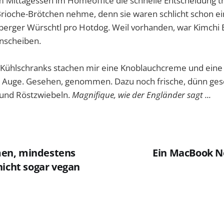
m Mittagessen im Homeoffice die schnelle Entscheidung t
Brioche-Brötchen nehme, denn sie waren schlicht schon ei
berger Würschtl pro Hotdog. Weil vorhanden, war Kimchi E
nscheiben.
Kühlschranks stachen mir eine Knoblauchcreme und eine 
s Auge. Gesehen, genommen. Dazu noch frische, dünn ges
 und Röstzwiebeln.
Magnifique, wie der Engländer sagt ...
en, mindestens
Ein MacBook Ne
nicht sogar vegan