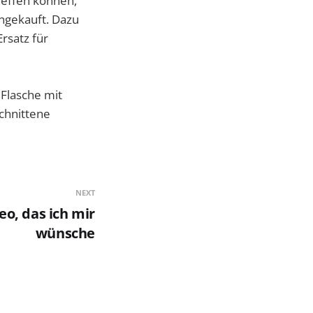
reffen können,
ngekauft. Dazu
rsatz für
Flasche mit
chnittene
NEXT
o, das ich mir
wünsche