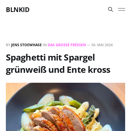
BLNKID
BY
JENS STOEWHASE
IN
DAS GROSSE FRESSEN
—
30. MAI 2026
Spaghetti mit Spargel
grünweiß und Ente kross