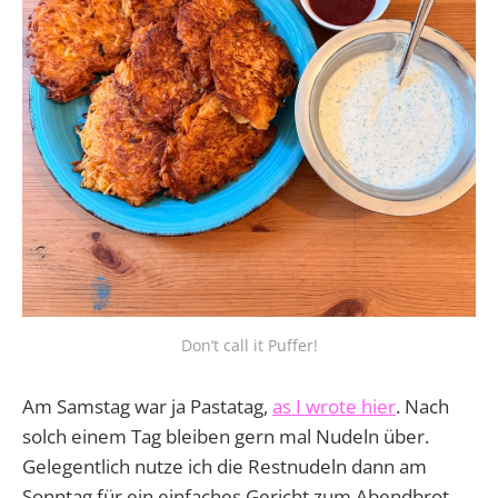
Don‘t call it Puffer!
Am Samstag war ja Pastatag,
as I wrote hier
. Nach
solch einem Tag bleiben gern mal Nudeln über.
Gelegentlich nutze ich die Restnudeln dann am
Sonntag für ein einfaches Gericht zum Abendbrot.