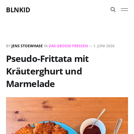
BLNKID
BY
JENS STOEWHASE
IN
DAS GROSSE FRESSEN
—
1. JUNI 2026
Pseudo-Frittata mit
Kräuterghurt und
Marmelade